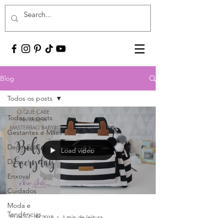
Blog
Todos os posts
Todos os posts
Gestantes e Mães
Decoração
Load video
Dicas
Enxoval
Cuidados
Moda e
Tendências
10 de jul. de 2018
1 min de leitura