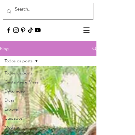
Blog
Todos os posts
Todos os posts
Gestantes e Mães
Decoração
Dicas
Enxoval
Cuidados
Moda e
Tendências