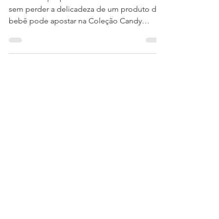
Moderna
A mamãe que procura uma bolsa moderna,
sem perder a delicadeza de um produto de
bebê pode apostar na Coleção Candy
Colors da Masterbag...
ONDE COMPRAR
ENXOVAL DO BEBÊ