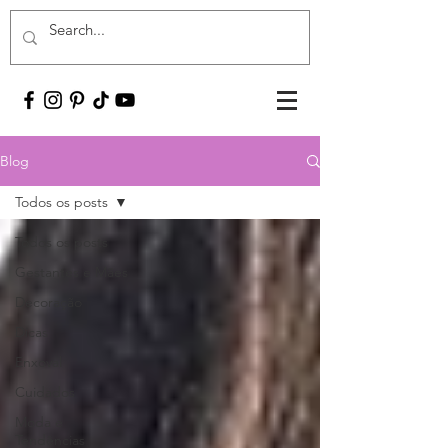
Blog
Todos os posts
Todos os posts
Gestantes e Mães
Decoração
Dicas
Enxoval
Cuidados
Moda e
Tendências