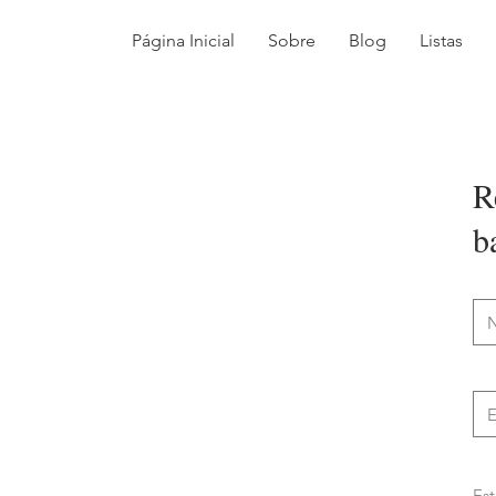
Página Inicial
Sobre
Blog
Listas
R
b
Est