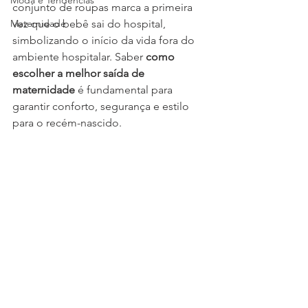
Moda e Tendências
conjunto de roupas marca a primeira 
Maternidade
vez que o bebê sai do hospital, 
simbolizando o início da vida fora do 
ambiente hospitalar. Saber 
como 
escolher a melhor saída de 
maternidade
 é fundamental para 
garantir conforto, segurança e estilo 
para o recém-nascido.