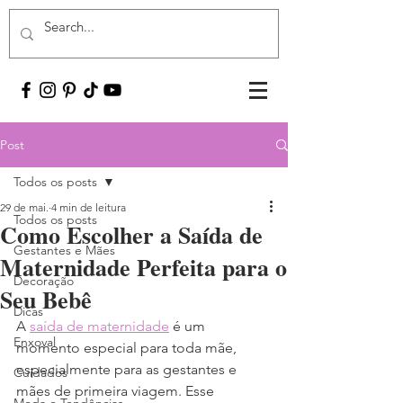
Post
Todos os posts
29 de mai.
4 min de leitura
Todos os posts
Como Escolher a Saída de
Gestantes e Mães
Maternidade Perfeita para o
Decoração
Seu Bebê
Dicas
A 
saída de maternidade
 é um 
Enxoval
momento especial para toda mãe, 
especialmente para as gestantes e 
Cuidados
mães de primeira viagem. Esse 