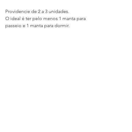
Providencie de 2 a 3 unidades.
O ideal é ter pelo menos 1 manta para 
passeio e 1 manta para dormir.
Se puder ter uma peça extra para usar 
quando uma manta estiver lavando.
Clique Aqui
 e veja modelos de manta 
para bebês.
QUANTIDADE
Esse é um resumo com a quantidade 
mínima de cada item, mas cada 
mamãe deve adaptar essa lista de 
acordo com sua realidade.
Por exemplo, numa casa onde a 
roupa
demora para secar, é provável que seja 
necessário aumentar a quantidade de 