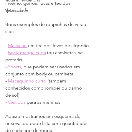
Moda e Tendências
inverno, gorros, luvas e tecidos 
Maternidade
grossos.
Bons exemplos de roupinhas de verão 
são:
- 
Macacão
 em tecidos leves de algodão
- 
Body manga curta
 (ou camisetas, se 
preferir)
- 
Shorts
, que podem ser usados em 
conjunto com body ou camiseta
- 
Macaquinho curto
 (também 
conhecidos como romper ou banho 
de sol)
- 
Vestidos
 para as meninas
Abaixo mostramos um esquema de 
enxoval do bebê lista com quantidade 
de cada tipo de roupa.