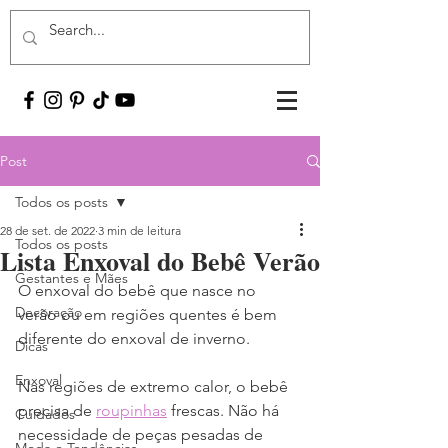
Post
Todos os posts
28 de set. de 2022
3 min de leitura
Todos os posts
Lista Enxoval do Bebê Verão
Gestantes e Mães
O enxoval do bebê que nasce no 
Decoração
verão ou em regiões quentes é bem 
diferente do enxoval de inverno.
Dicas
Enxoval
Nas regiões de extremo calor, o bebê 
precisa de 
roupinhas
 frescas. Não há 
Cuidados
necessidade de peças pesadas de 