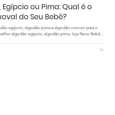
gípcio ou Pima: Qual é o
xoval do Seu Bebê?
godão egípcio, algodão pima e algodão comum para o
algodão egípcio, algodão pima. loja Novo Bebê
os melhores tecidos para o enxoval do seu bebê.