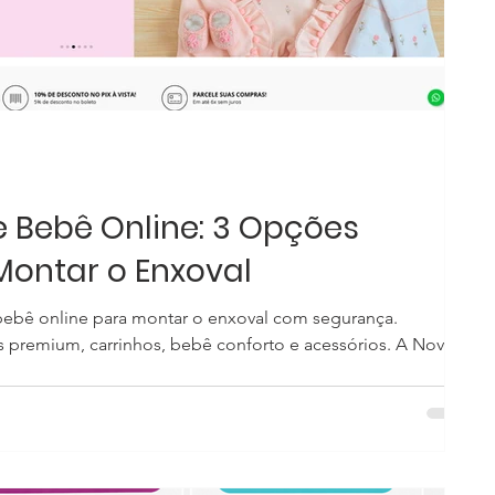
e Bebê Online: 3 Opções
Montar o Enxoval
bebê online para montar o enxoval com segurança.
premium, carrinhos, bebê conforto e acessórios. A Novo
um e está no mercado desde 2010. A loja oferece
dão egípcio, algodão pima e tricôs antialérgicos, além de
sicas e elegantes. Um dos grandes diferenciais é a
sonalizados, adaptado