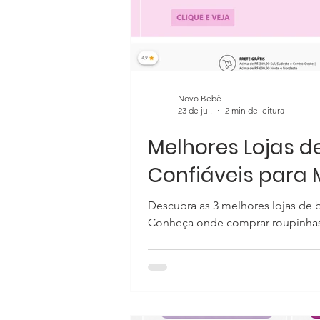
Novo Bebê
23 de jul.
2 min de leitura
Melhores Lojas d
Confiáveis para 
Descubra as 3 melhores lojas de 
Conheça onde comprar roupinhas 
Bebê é especializada em enxoval premi
roupinhas confeccionadas em algo
lindas saídas de maternidade clás
possibilidade de montar kits per