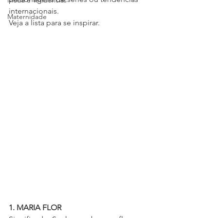
Moda e Tendências
internacionais.
Maternidade
Veja a lista para se inspirar.
1. MARIA FLOR