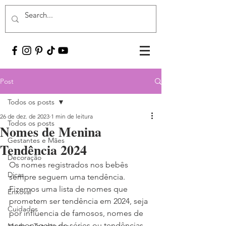
Post
Todos os posts
26 de dez. de 2023
1 min de leitura
Todos os posts
Nomes de Menina
Gestantes e Mães
Tendência 2024
Decoração
Os nomes registrados nos bebês 
Dicas
sempre seguem uma tendência.
Fizemos uma lista de nomes que 
Enxoval
prometem ser tendência em 2024, seja 
Cuidados
por influencia de famosos, nomes de 
personagens de séries ou tendências 