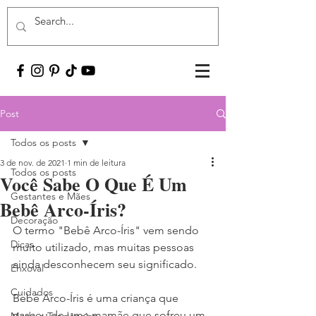
Post
Todos os posts
3 de nov. de 2021
1 min de leitura
Todos os posts
Você Sabe O Que É Um
Gestantes e Mães
Bebê Arco-Íris?
Decoração
O termo "Bebê Arco-Íris" vem sendo 
Dicas
muito utilizado, mas muitas pessoas 
ainda desconhecem seu significado.
Enxoval
Cuidados
Bebê Arco-Íris é uma criança que 
nasceu de uma mamãe que sofreu um 